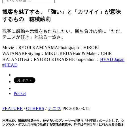
観客を魅了する、「強い」と「カワイイ」が意味
するもの 穂積絵莉
観客に感動や元気をもたらしたい。勝ち負けの前に「ただ、
テニスが好き」と語る一途さ。
Movie：RYOJI KAMIYAMA
Photograph：HIROKI
WATANABE
Styling：MIKU IKEDA
Hair & Make：CHIE
HATANO
Text：RYOKO KURAISHI
Cooperation：
HEAD Japan
#HEAD
Pocket
FEATURE
/
OTHERS
/
テニス
PR
2018.03.15
尾﨑里紗、加藤未唯選手ら、粒そろいのプレーヤーが揃う「94年組」の一人として、シ
ングルス・ダブルス両軸で活躍する穂積絵莉選手。昨年は年明け早々に行われる全豪オ