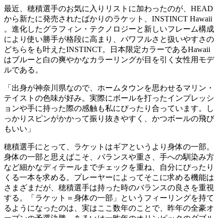
最近、穂積選手のお気に入りリストに加わったのが、HEAD
から新たに発売されたばかりのラケット、INSTINCT Hawaii
。進化したグラフィン・テクノロジーと新しいフレーム構成
により使い勝手が格段に高まり、パワフルさと扱いやすさの
どちらをも叶えたINSTINCT。日本限定カラーであるHawaii
はブルーと白の爽やかなカラーリングが目を引く女性用モデ
ルである。
「出身が神奈川県なので、ホームタウンを思わせるマリン・
テイストの色味が好み。実際にボールを打ったインプレッシ
ョンや手に持った際の感触も私にぴったり合っています。し
っかりスピンがかかって振り抜きやすく、かつボールの飛び
もいい」
穂積選手にとって、ラケットはギアというより身体の一部。
身体の一部と思えばこそ、バランスや重さ、手への馴染み方
など細かなディテールまでチェックを重ね、自分にぴったり
くる一本を求める。プレーヤーによってそこに求める機能は
さまざまだが、穂積選手は持った時のバランスの良さを重視
する。「ラケット＝身体の一部」というフィーリングを持て
るようになったのは、実はここ数年のことで、昨年の全豪オ