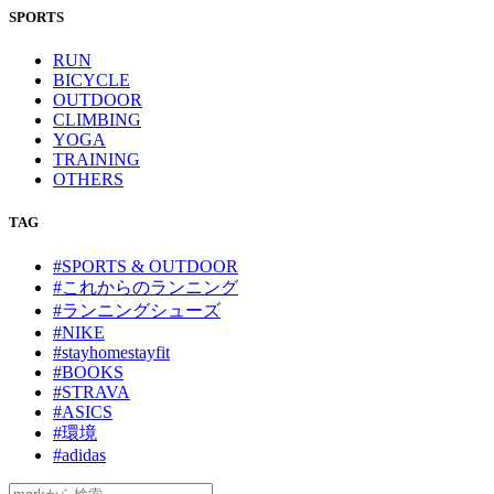
SPORTS
RUN
BICYCLE
OUTDOOR
CLIMBING
YOGA
TRAINING
OTHERS
TAG
#SPORTS & OUTDOOR
#これからのランニング
#ランニングシューズ
#NIKE
#stayhomestayfit
#BOOKS
#STRAVA
#ASICS
#環境
#adidas