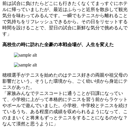
前は試合に負けたらどこにも行きたくなくてまっすぐにホテ
ルに帰っていましたが、最近はふらっと近所を散歩して観光
気分を味わってみるんです。一瞬でもテニスから離れること
で気持ちをリフレッシュできるから。その日をリセットする
時間を設けることで、翌日の試合に新鮮な気分で挑めるんで
す」
高校生の時に訪れた全豪の本戦会場が、人生を変えた
穂積選手がテニスを始めたのはテニス好きの両親や祖父母の
影響だという。そうした環境から、ごく幼い頃から身近にテ
ニスがあった。
「家族みんなでテニスコートに通うことが日課になってい
て、小学校に上がって本格的にテニスを習う前からラケット
やボールで遊んでいました。小学校、中学校とテニスを続け
ているうち、ある程度の成績を収められるようになって、こ
のままいくと将来もずっとテニスをすることになるのかな？
なんて漠然と思うように」