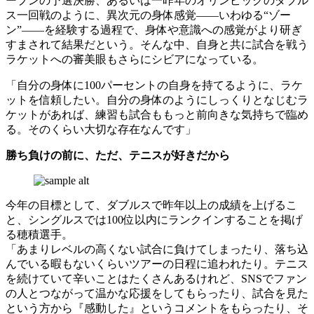
ープンの予選決勝、あるいは一昨年のオリンピックのダブル
ス一回戦のように、異次元の身体感覚——いわゆる“ゾー
ン”——を経験する過程で、身体や意識への感覚がより研ぎ
すまされて結果だという。そんな中、自身と共に試合を戦う
ラケットへの審美眼もさらにシビアになっている。
「自分の身体に100パーセントの自身を持てるように、ラケ
ットを信頼したい。自分の身体のようにしっくりとなじむラ
ケットがあれば、練習も試合ももっと前向きな気持ちで臨め
る。そのくらい大切な存在なんです」
勝ち負けの前に、ただ、テニスが好きだから
今年の目標として、ダブルスで昨年以上の成績を上げるこ
と、シングルスでは100位以内にランクインすることを掲げ
る穂積選手。
「あまりレベルの高くない試合に負けてしまったり、落ち込
んでいる暇もないくらいツアーの日程に追われたり。テニス
を続けていて辛いことはたくさんあるけれど、SNSでファン
の人とつながって温かな応援をしてもらったり、試合を見た
という方から『感動した』というコメントをもらったり、そ