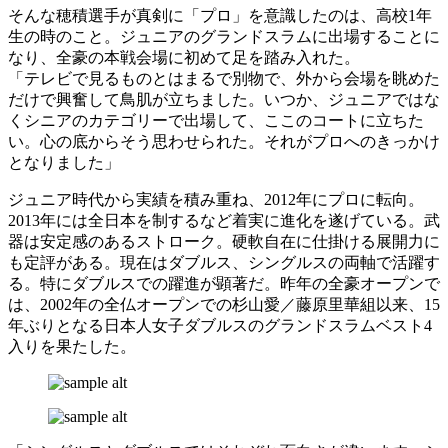
そんな穂積選手が真剣に「プロ」を意識したのは、高校1年
生の時のこと。ジュニアのグランドスラムに出場することに
なり、全豪の本戦会場に初めて足を踏み入れた。
「テレビで見るものとはまるで別物で、外から会場を眺めた
だけで興奮して鳥肌が立ちました。いつか、ジュニアではな
くシニアのカテゴリーで出場して、ここのコートに立ちた
い。心の底からそう思わせられた。それがプロへのきっかけ
となりました」
ジュニア時代から実績を積み重ね、2012年にプロに転向。
2013年には全日本を制するなど着実に進化を遂げている。武
器は安定感のあるストローク。硬軟自在に仕掛ける展開力に
も定評がある。現在はダブルス、シングルスの両軸で活躍す
る。特にダブルスでの躍進が顕著だ。昨年の全豪オープンで
は、2002年の全仏オープンでの杉山愛／藤原里華組以来、15
年ぶりとなる日本人女子ダブルスのグランドスラムベスト4
入りを果たした。