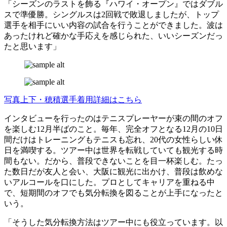
「シーズンのラストを飾る『ハワイ・オープン』ではダブル
スで準優勝。シングルスは2回戦で敗退しましたが、トップ
選手を相手にいい内容の試合を行うことができました。波は
あったけれど確かな手応えを感じられた、いいシーズンだっ
たと思います」
写真上下・穂積選手着用詳細はこちら
インタビューを行ったのはテニスプレーヤーが束の間のオフ
を楽しむ12月半ばのこと。毎年、完全オフとなる12月の10日
間だけはトレーニングもテニスも忘れ、20代の女性らしい休
日を満喫する。ツアー中は世界を転戦していても観光する時
間もない。だから、普段できないことを目一杯楽しむ。たっ
た数日だが友人と会い、大阪に観光に出かけ、普段は飲めな
いアルコールを口にした。プロとしてキャリアを重ねる中
で、短期間のオフでも気分転換を図ることが上手になったと
いう。
「そうした気分転換方法はツアー中にも役立っています。以