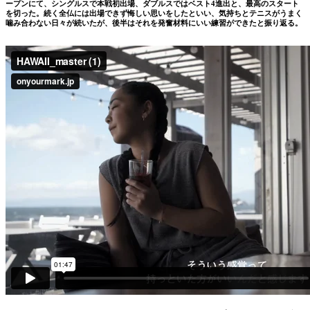
ープンにて、シングルスで本戦初出場、ダブルスではベスト4進出と、最高のスタート
を切った。続く全仏には出場できず悔しい思いをしたといい、気持ちとテニスがうまく
噛み合わない日々が続いたが、後半はそれを発奮材料にいい練習ができたと振り返る。