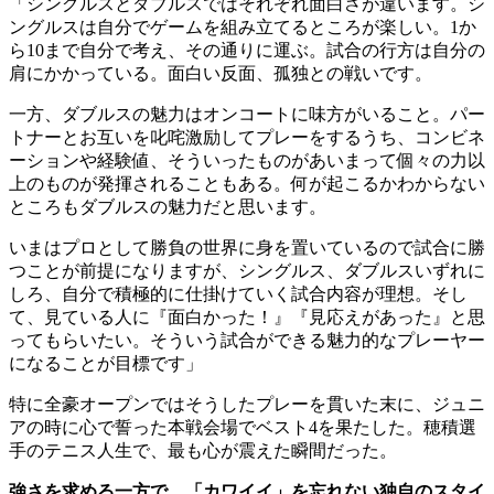
「シングルスとダブルスではそれぞれ面白さが違います。シ
ングルスは自分でゲームを組み立てるところが楽しい。1か
ら10まで自分で考え、その通りに運ぶ。試合の行方は自分の
肩にかかっている。面白い反面、孤独との戦いです。
一方、ダブルスの魅力はオンコートに味方がいること。パー
トナーとお互いを叱咤激励してプレーをするうち、コンビネ
ーションや経験値、そういったものがあいまって個々の力以
上のものが発揮されることもある。何が起こるかわからない
ところもダブルスの魅力だと思います。
いまはプロとして勝負の世界に身を置いているので試合に勝
つことが前提になりますが、シングルス、ダブルスいずれに
しろ、自分で積極的に仕掛けていく試合内容が理想。そし
て、見ている人に『面白かった！』『見応えがあった』と思
ってもらいたい。そういう試合ができる魅力的なプレーヤー
になることが目標です」
特に全豪オープンではそうしたプレーを貫いた末に、ジュニ
アの時に心で誓った本戦会場でベスト4を果たした。穂積選
手のテニス人生で、最も心が震えた瞬間だった。
強さを求める一方で、「カワイイ」を忘れない独自のスタイ