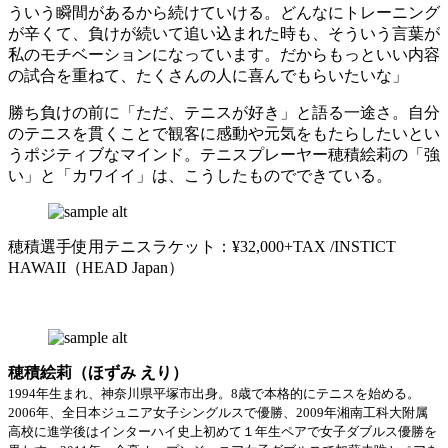
ういう瞬間があるから続けていける。どんなにトレーニング
が辛くて、負けが続いて追い込まれた時も、そういう言葉が
私のモチベーションになっています。だからもっといい内容
の試合を重ねて、たくさんの人に喜んでもらいたいな」
勝ち負けの前に「ただ、テニスが好き」と語る一途さ。自分
のテニスを貫くことで観客に感動や元気をもたらしたいとい
うポジティブなマインド。テニスプレーヤー穂積絵莉の「強
い」と「カワイイ」は、こうしたものでできている。
穂積選手使用テニスラケット：¥32,000+TAX /INSTICT
HAWAII（HEAD Japan）
穂積絵莉（ほずみ えり）
1994年生まれ、神奈川県平塚市出身。8歳で本格的にテニスを始める。
2006年、全日本ジュニア女子シングルスで優勝、2009年湘南工科大附属
高校に進学後はインターハイ史上初めて１年生ペアで女子ダブルス優勝を