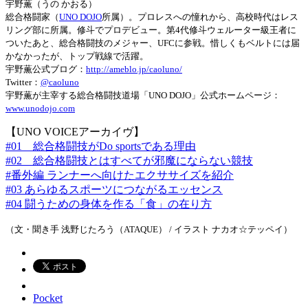
宇野薫（うの かおる）
総合格闘家（
UNO DOJO
所属）。プロレスへの憧れから、高校時代はレス
リング部に所属。修斗でプロデビュー。第4代修斗ウェルーター級王者に
ついたあと、総合格闘技のメジャー、UFCに参戦。惜しくもベルトには届
かなかったが、トップ戦線で活躍。
宇野薫公式ブログ：
http://ameblo.jp/caoluno/
Twitter：
@caoluno
宇野薫が主宰する総合格闘技道場「UNO DOJO」公式ホームページ：
www.unodojo.com
【UNO VOICEアーカイヴ】
#01 総合格闘技がDo sportsである理由
#02 総合格闘技とはすべてが邪魔にならない競技
#番外編 ランナーへ向けたエクササイズを紹介
#03 あらゆるスポーツにつながるエッセンス
#04 闘うための身体を作る「食」の在り方
（文・聞き手 浅野じたろう（ATAQUE） / イラスト ナカオ☆テッペイ）
Pocket