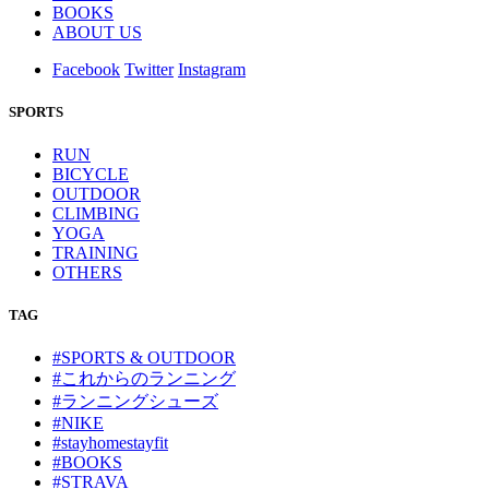
BOOKS
ABOUT US
Facebook
Twitter
Instagram
SPORTS
RUN
BICYCLE
OUTDOOR
CLIMBING
YOGA
TRAINING
OTHERS
TAG
#SPORTS & OUTDOOR
#これからのランニング
#ランニングシューズ
#NIKE
#stayhomestayfit
#BOOKS
#STRAVA