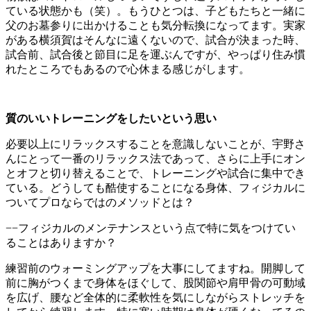
ている状態かも（笑）。もうひとつは、子どもたちと一緒に
父のお墓参りに出かけることも気分転換になってます。実家
がある横須賀はそんなに遠くないので、試合が決まった時、
試合前、試合後と節目に足を運ぶんですが、やっぱり住み慣
れたところでもあるので心休まる感じがします。
質のいいトレーニングをしたいという思い
必要以上にリラックスすることを意識しないことが、宇野さ
んにとって一番のリラックス法であって、さらに上手にオン
とオフと切り替えることで、トレーニングや試合に集中でき
ている。どうしても酷使することになる身体、フィジカルに
ついてプロならではのメソッドとは？
−−フィジカルのメンテナンスという点で特に気をつけてい
ることはありますか？
練習前のウォーミングアップを大事にしてますね。開脚して
前に胸がつくまで身体をほぐして、股関節や肩甲骨の可動域
を広げ、腰など全体的に柔軟性を気にしながらストレッチを