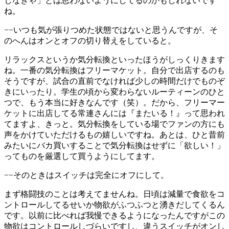
しなきゃ」とは思わないようにしてるのかもしれないです
ね。
−−いつも気が張りつめた状態ではないと思うんですが、そ
のへんはオンとオフの切り替えをしていると。
リラックスというか気分転換といったほうがしっくりきます
ね。一番の気分転換はフリーマケット。自分で出店するのも
そうですが、試合の直前でなければ少しの時間だけでものぞ
きにいったり。学生の頃から変わらないルーティーンのひと
つで、もう本当に好きなんです（笑）。だから、フリーマー
ケットに出店してる常連さんには『またいる！』って思われ
てますよ、きっと。気分転換をしている場でファンの方にも
声をかけていただけるもの嬉しいですね。あとは、ひと昔前
みたいにバカ買いすることで気分転換はせずに「欲しい！」
ってものを厳選して買うようにしてます。
−−そのときはスイッチは完全にオフにして。
まず格闘技のことは考えてませんね。日頃は減量で食欲をコ
ントロールしてるせいか物欲がふつふつと湧きだしてくるん
です。以前に比べれば我慢できるようになったんですがこの
物欲はコントロールしづらいですし、違うスイッチがオンし