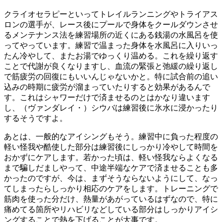
クライオセラピーといってトレイルランニングやトライアス
ロンの選手が、レース後にプールで身体をクールダウンさせ
るメンテナンス法を練習場所の近くにある銭湯の水風呂を使
ってやっています。練習で温まった身体を水風呂に入りいっ
たん冷やして、またお湯でゆっくり温める。これを繰り返す
ことで代謝が良くなりますし、血流の緊張と弛緩の繰り返し
で筋疲労の回復にもいいんじゃないかと。特に試合前の追い
込みの時期に疲労が溜まっていたりすると効果があるんで
す。これはシャワーだけで済ませるのとはかなり違います
し、（ヴァンダレイ・）シウバは練習後に氷水に浸かったり
するそうですよ。
あとは、一般的なアイシングもそう。練習中に負った程度の
軽い怪我や酷使した部分は練習後にしっかり冷やして時間を
おかずにケアします。若かった頃は、軽い怪我ならよくなる
まで騙しだましやって、中途半端なケアで済ませることも多
かったのですが、今は、まずそうならないようにして、なっ
てしまったらしっかり相応のケアをします。トレーニングで
筋肉を使った分だけ、熱量があがっているはずなので、特に
痛めてる箇所やリハビリなどしている部分はしっかりアイシ
ングすることで熱を下げることが大事です。