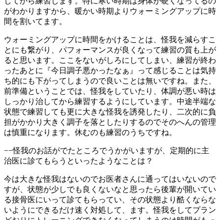
してから練習します。特に寒い時期は身体が硬くなってるの
がわかりますから、暖かい時期よりウォーミングアップに時
間を割いてます。
ウォーミングアップに時間をかけることは、怪我を減らすこ
とにも繋がり、パフォーマンスが良くなって練習の質も上が
ると思います。ここをないがしろにしてしまい、練習が終わ
ったあとに『今日調子悪かったなぁ』って感じることは気持
ち的にも下がってしまうので良いことは無いですね。また、
前準備ということでは、怪我をしていたり、体調が悪い時は
しっかり治してから練習するようにしています。中途半端な
状態で練習しても更に大きな怪我を誘発したり、二次的に負
担がかかり大きく調子を落としたりするのでそのへんの管理
は慎重になります。休むのも練習のうちですね。
−−怪我のお話がでたところでうかがいますが、定期的に主
治医に診てもらうといったようなことは？
今は大きな怪我はないのでお医者さんに通ってはいないので
すが、状態が少しでも良くないなと思ったら後輩が開いてい
る接骨医にいって診てもらってい、その状態より酷くならな
いようにできるだけ速く対処して、ます。怪我をしてプラン