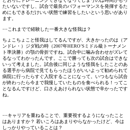
どおりにトレーニングできなくなってしまうのは時間がもっ
たいないですし、試合で最良のパフォーマンスを発揮するた
めにもできるだけいい状態で練習をしたいという思いがあり
ます。
−−これまでで経験した一番大きな怪我は？
ちょこちょこと怪我はしてるんですが、大きかったのは（ア
ンドレ・）ジダ戦の時（2007年HERO’Sミドル級トーナメン
ト準決勝）の顎の骨折ですね。試合中に噛み合わせがズレて
るなってわかったんです。ここで勝っても次の試合はできな
いって考えました。試合後に同じような怪我をしたことのあ
る選手から病院で見てもらったほうがいいよって勧められて
病院に行ったらすぐ入院することになって。いつもなら試合
が終わったら今まで我慢していたものを食べられる！ってこ
となるんですけど、口さえあけられない状態で辛かったです
ね。
−−キャリアを重ねることで、重要視するようになったこと
はありますか？ 若いころはあまりやらなかったけど、今は
しっかりやっていることは？