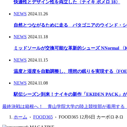
快適性とデザイン性を両立した〈ナイキ ボメロ 18〉
NEWS
2024.11.26
自然とつながるために走る パタゴニアのウインド・シ
NEWS
2024.11.18
ミッドソールが交換可能な革新的シューズ NNormal 〈Kbo
NEWS
2024.11.15
温度と湿度を自動調整し、理想の眠りを実現する〈FOEHN
NEWS
2024.11.08
駅伝シーズン到来！ナイキの新作「EKIDEN PACK
最終決戦は箱根へ！ 青山学院大学の陸上競技部が着用する「adizero 
ホーム
›
FOOD365
› FOOD365 12月6日 カーボロネロ