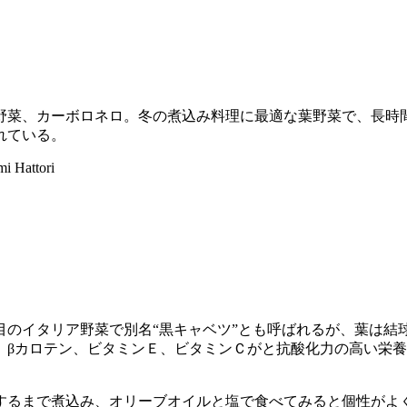
野菜、カーボロネロ。冬の煮込み料理に最適な葉野菜で、長時
れている。
mi Hattori
目のイタリア野菜で別名“黒キャベツ”とも呼ばれるが、葉は結
。βカロテン、ビタミンＥ、ビタミンＣがと抗酸化力の高い栄
するまで煮込み、オリーブオイルと塩で食べてみると個性がよ