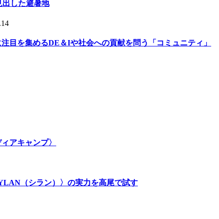
人が見出した避暑地
.14
的に注目を集めるDE＆Iや社会への貢献を問う「コミュニティ」
メディアキャンプ〉
SYLAN（シラン）〉の実力を高尾で試す