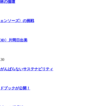
林の循環
ェンソーズ〉の挑戦
OD〉片岡日出美
.30
る、がんばらないサステナビリティ
ドブックが公開！