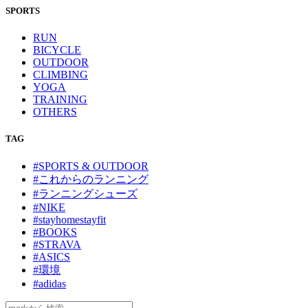
SPORTS
RUN
BICYCLE
OUTDOOR
CLIMBING
YOGA
TRAINING
OTHERS
TAG
#SPORTS & OUTDOOR
#これからのランニング
#ランニングシューズ
#NIKE
#stayhomestayfit
#BOOKS
#STRAVA
#ASICS
#環境
#adidas