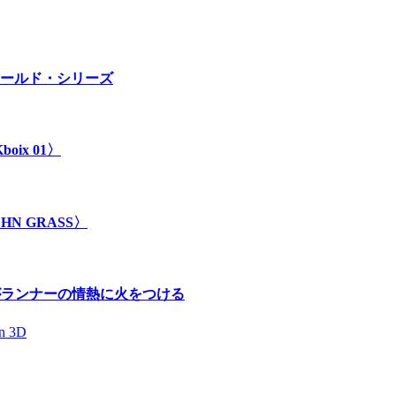
ールド・シリーズ
ix 01〉
 GRASS〉
」がランナーの情熱に火をつける
 3D