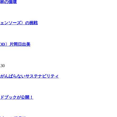
林の循環
ェンソーズ〉の挑戦
OD〉片岡日出美
.30
る、がんばらないサステナビリティ
ドブックが公開！