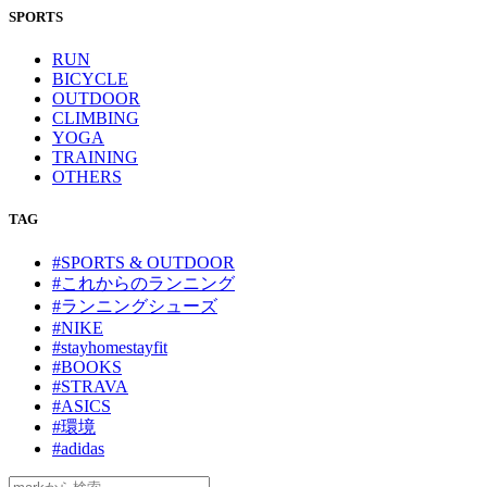
SPORTS
RUN
BICYCLE
OUTDOOR
CLIMBING
YOGA
TRAINING
OTHERS
TAG
#SPORTS & OUTDOOR
#これからのランニング
#ランニングシューズ
#NIKE
#stayhomestayfit
#BOOKS
#STRAVA
#ASICS
#環境
#adidas