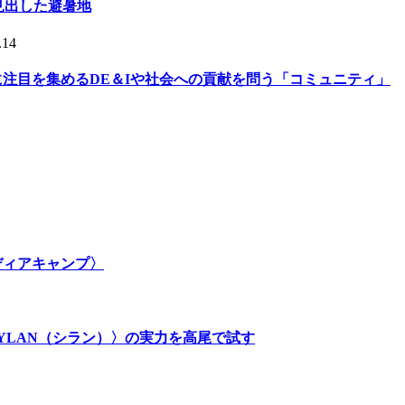
人が見出した避暑地
.14
的に注目を集めるDE＆Iや社会への貢献を問う「コミュニティ」
メディアキャンプ〉
SYLAN（シラン）〉の実力を高尾で試す