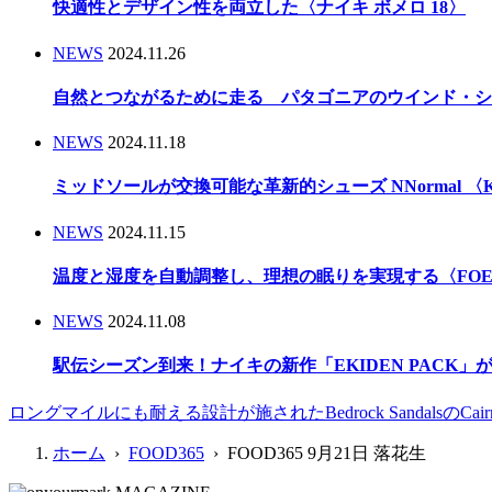
快適性とデザイン性を両立した〈ナイキ ボメロ 18〉
NEWS
2024.11.26
自然とつながるために走る パタゴニアのウインド・シ
NEWS
2024.11.18
ミッドソールが交換可能な革新的シューズ NNormal 〈Kbo
NEWS
2024.11.15
温度と湿度を自動調整し、理想の眠りを実現する〈FOEHN
NEWS
2024.11.08
駅伝シーズン到来！ナイキの新作「EKIDEN PACK
ロングマイルにも耐える設計が施されたBedrock SandalsのCairn
ホーム
›
FOOD365
› FOOD365 9月21日 落花生