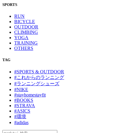
SPORTS
RUN
BICYCLE
OUTDOOR
CLIMBING
YOGA
TRAINING
OTHERS
TAG
#SPORTS & OUTDOOR
#これからのランニング
#ランニングシューズ
#NIKE
#stayhomestayfit
#BOOKS
#STRAVA
#ASICS
#環境
#adidas