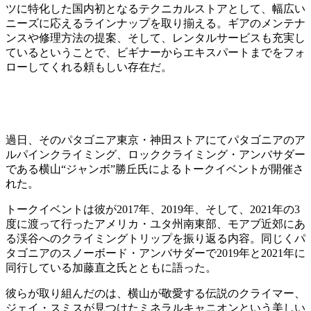
ツに特化した国内初となるテクニカルストアとして、幅広い
ニーズに応えるラインナップを取り揃える。ギアのメンテナ
ンスや修理方法の提案、そして、レンタルサービスも充実し
ているということで、ビギナーからエキスパートまでをフォ
ローしてくれる頼もしい存在だ。
過日、そのパタゴニア東京・神田ストアにてパタゴニアのア
ルパインクライミング、ロッククライミング・アンバサダー
である横山“ジャンボ”勝丘氏によるトークイベントが開催さ
れた。
トークイベントは彼が2017年、2019年、そして、2021年の3
度に渡って行ったアメリカ・ユタ州南東部、モアブ近郊にあ
る渓谷へのクライミングトリップを振り返る内容。同じくパ
タゴニアのスノーボード・アンバサダーで2019年と2021年に
同行している加藤直之氏とともに語った。
彼らが取り組んだのは、横山が敬愛する伝説のクライマー、
ジェイ・スミスが見つけたミネラルキャニオンという美しい