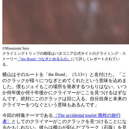
©Masazumi Sato
クライミングトリップの模様はパタゴニア公式サイトのクライミング・ス
トーリー
『the Bond: つなぎとめるもの』
にて詳しくレポートされてい
る。
横山はそのルートを「the Bond」（5.13+）と名付けた。「こ
のクラックが様々につなぎとめてくれたという意味を込めま
した。僕もジェイもこの場所を発表するつもりはない。いつ
か何年後か何十年後かにクライマーがここを見つけるはずな
んです。絶対にこのクラックは目に入る。自分自身と未来の
クライマーをつなぐという意味もあるんです」
今回の特集テーマである
〈The accidental tourist 偶然の旅行
者〉
としてのクライマーがこのクラックを見つけることにな
るかもしれない。彼らは横山が刻んだブラーク（石版）を見