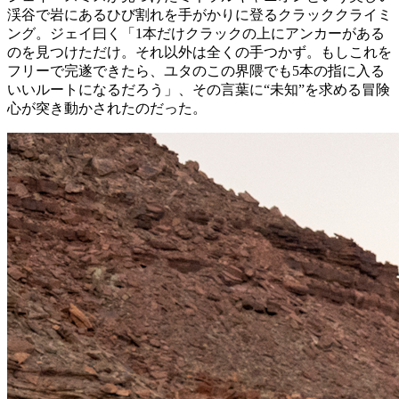
渓谷で岩にあるひび割れを手がかりに登るクラッククライミ
ング。ジェイ曰く「1本だけクラックの上にアンカーがある
のを見つけただけ。それ以外は全くの手つかず。もしこれを
フリーで完遂できたら、ユタのこの界隈でも5本の指に入る
いいルートになるだろう」、その言葉に“未知”を求める冒険
心が突き動かされたのだった。