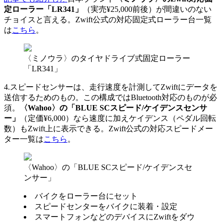
定ローラー「LR341」
（実売¥25,000前後）が間違いのない
チョイスと言える。Zwift公式の対応固定式ローラー台一覧
は
こちら
。
〈ミノウラ〉のタイヤドライブ式固定ローラー
「LR341」
4.スピードセンサーは、走行速度を計測してZwiftにデータを
送信するためのもの。この構成ではBluetooth対応のものが必
須。
〈Wahoo〉の「BLUE SCスピード/ケイデンスセンサ
ー」
（定価¥6,000）なら速度に加えケイデンス（ペダル回転
数）もZwift上に表示できる。Zwift公式の対応スピードメー
ター一覧は
こちら
。
〈Wahoo〉の「BLUE SCスピード/ケイデンスセ
ンサー」
バイクをローラー台にセット
スピードセンターをバイクに装着・設定
スマートフォンなどのデバイスにZwiftをダウ