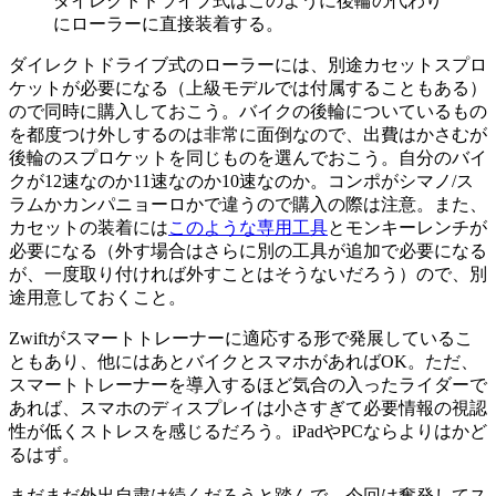
ダイレクトドライブ式はこのように後輪の代わり
にローラーに直接装着する。
ダイレクトドライブ式のローラーには、別途カセットスプロ
ケットが必要になる（上級モデルでは付属することもある）
ので同時に購入しておこう。バイクの後輪についているもの
を都度つけ外しするのは非常に面倒なので、出費はかさむが
後輪のスプロケットを同じものを選んでおこう。自分のバイ
クが12速なのか11速なのか10速なのか。コンポがシマノ/ス
ラムかカンパニョーロかで違うので購入の際は注意。また、
カセットの装着には
このような専用工具
とモンキーレンチが
必要になる（外す場合はさらに別の工具が追加で必要になる
が、一度取り付ければ外すことはそうないだろう）ので、別
途用意しておくこと。
Zwiftがスマートトレーナーに適応する形で発展しているこ
ともあり、他にはあとバイクとスマホがあればOK。ただ、
スマートトレーナーを導入するほど気合の入ったライダーで
あれば、スマホのディスプレイは小さすぎて必要情報の視認
性が低くストレスを感じるだろう。iPadやPCならよりはかど
るはず。
まだまだ外出自粛は続くだろうと踏んで、今回は奮発してス