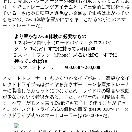
そして高価なパワーメーターの機能も内蔵していることもあ
り、すでにトレーニングアイテムとして圧倒的に市民権を得
ている。もはや自転車と遜色ない金額まで価格は上がってい
るものの、Zwift体験を豊かにするキーとなるのがこのスマ
ートトレーナーだ。
より豊かなZwift体験に必要なもの
1.スポーツ自転車（ロードバイク、クロスバイ
ク、MTBなど）
すでに持っていれば¥0
2.スマートフォン（iPhone）
あるいはPC すでに
持っていれば¥0
3.スマートトレーナー
¥60,000〜200,000
スマートトレーナーにもいくつかタイプがあり、高級なダイ
レクトドライブ式はタイヤを介さずチェーンを直接トレーナ
ーに装着したカセットにつなぐため、ライド時の騒音や振動
が少ないという特徴がある。また、パワーの計測精度も高
く、パワーがモノを言うZwiftでも安心して使うことができ
る。ダイレクトドライブ式の価格の目安は¥100,000〜で、タ
イヤドライブ式のスマートローラーは¥60,000〜だ。