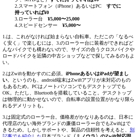
2.スマートフォン（iPhone）あるいはPC
すでに
持っていれば¥0
3.ローラー台
¥5,000〜25,000
4.スピードセンサー
¥5,000〜
1.は、これがなければ始まらない自転車。ただこの「なるべ
く安く」で楽しむには、3.のローラー台に装着ができればど
んなバイクでも構わないので、サイズの合うクロスバイクや
ロードバイクを近隣の中古ショップなどで探してみるのもよ
い。
2.はZwiftを動かすのに必須。
iPhoneあるいはiPadが望まし
い
。というのも、android端末はZwiftアプリが未対応のもの
もあるため。PCはノートパソコンでもデスクトップでも
OK。ただし、Bluetoothを搭載していること。デスクトップ
は物理的に動かせないので、自転車の設置位置がかなり限ら
れるデメリットも。
3.は固定式のローラー台。価格差がかなりあるのは、日本に
代理店のない海外ブランドの廉価ローラー台でもZwiftはで
きるため。しかしサポートや、製品の信頼性を考えると、
別
記事でも紹介した
日本ブランド
〈ミノウラ〉のZwift対応固