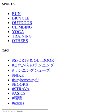
SPORTS
RUN
BICYCLE
OUTDOOR
CLIMBING
YOGA
TRAINING
OTHERS
TAG
#SPORTS & OUTDOOR
#これからのランニング
#ランニングシューズ
#NIKE
#stayhomestayfit
#BOOKS
#STRAVA
#ASICS
#環境
#adidas