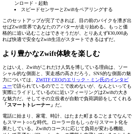
ンロード・起動
スピードセンサーとZwiftをペアリングする
このセットアップが完了できれば、目の前のバイクを漕ぎ出
せばZwift世界であなたのアバターが走り始める。もっと価
格的に追い込むことはできそうだが、とりあえず¥30,000あ
れば快適で安全なZwift生活がスタートできるはずだ。
より豊かなZwift体験を楽しむ
とはいえ、Zwiftがこれだけ人気を博している理由は、ソー
シャル的な側面と、実走感の高さだろう。SNS的な側面の魅
力については、
ZWITF CEOのエリック・ミン氏のインタビ
ュー
で語られているのでここで改めないが、なんといっても
実際にライドしているのに近いフィーリングはZwiftの大き
な魅力だ。そしてその立役者が自動で負荷調節をしてくれる
「スマートトレーナー」
だ。
電話に始まり、家電、時計、はたまた町まるごとまでなんで
もスマート○○な時代。ローラー台もしっかりスマート化を
果たしている。Zwiftのコースに応じて負荷が変わる機能、