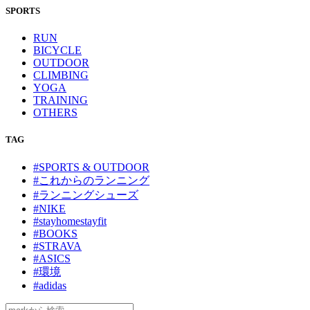
SPORTS
RUN
BICYCLE
OUTDOOR
CLIMBING
YOGA
TRAINING
OTHERS
TAG
#SPORTS & OUTDOOR
#これからのランニング
#ランニングシューズ
#NIKE
#stayhomestayfit
#BOOKS
#STRAVA
#ASICS
#環境
#adidas