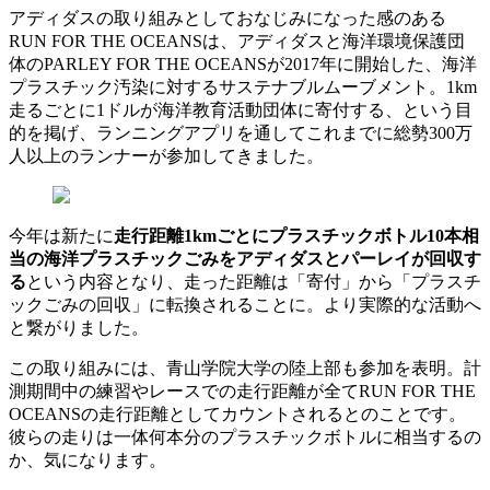
アディダスの取り組みとしておなじみになった感のある
RUN FOR THE OCEANSは、アディダスと海洋環境保護団
体のPARLEY FOR THE OCEANSが2017年に開始した、海洋
プラスチック汚染に対するサステナブルムーブメント。1km
走るごとに1ドルが海洋教育活動団体に寄付する、という目
的を掲げ、ランニングアプリを通してこれまでに総勢300万
人以上のランナーが参加してきました。
今年は新たに
走行距離1kmごとにプラスチックボトル10本相
当の海洋プラスチックごみをアディダスとパーレイが回収す
る
という内容となり、走った距離は「寄付」から「プラスチ
ックごみの回収」に転換されることに。より実際的な活動へ
と繋がりました。
この取り組みには、青山学院大学の陸上部も参加を表明。計
測期間中の練習やレースでの走行距離が全てRUN FOR THE
OCEANSの走行距離としてカウントされるとのことです。
彼らの走りは一体何本分のプラスチックボトルに相当するの
か、気になります。