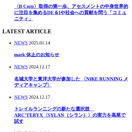
〈B Corp〉取得の第一歩、アセスメントの中身世界的
に注目を集めるDE＆Iや社会への貢献を問う「コミュ
ニティ」
LATEST ARTICLE
NEWS
2025.01.14
mark 休止のお知らせ
NEWS
2024.12.17
名城大学と東洋大学が参加した 〈NIKE RUNNING メ
ディアキャンプ〉
NEWS
2024.12.17
トレイルランニングの新たな選択肢
ARC’TERYX〈SYLAN（シラン）〉の実力を高尾で
試す