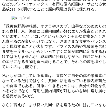
などのプレバイオティクス（有用な腸内細菌のエサとなる食
品成分）を摂取することで腸内環境は良好に保たれる。
「緑黄色野菜や根菜、オクラやメカブ、山芋などのぬめりの
ある食材、米、海藻には腸内細菌が好むエサが豊富だとされ
ています。ただし“コレ”といったスペシャルな食物をたくさ
ん食べるのが良いわけではなく、さまざまな食材をバランス
よく摂取することが大切です。ビフィズス菌や乳酸菌を含む
食材を一度食べたからといってすぐに菌が腸内に定着するわ
けではありませんが、継続的に摂取しながら、同時にそれら
のエサになる食物を食べ続けることで、それらの菌を増やし
ていくのは可能です」
私たちが口にしている食事は、直接的に自分の体の栄養素に
なっているだけではなく、共同生活を送っている腸内細菌た
ちの食事でもある。健康に生きるためには、自分の好物を食
べるだけでなく、有用な腸内細菌が好むものを腸に送り届け
る必要があるのだ。
さらに言えば、より良い共同生活を送るためにはお互いをも