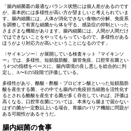
「腸内細菌叢の最適なバランス状態には個人差があるのです
が、基本的には多様性が高い方が望ましいと考えられていま
す。腸内細菌には、人体が消化できない食物の分解、免疫系
を調整して有害な細菌から体を守る、感染症の抑制といった
さまざまな機能があります。腸内細菌には、人間が人間だけ
ではできないことをやってもらっているので、多様性がある
ほうがより対応力が高いということになるのです」
〈サイキンソー〉が展開している検査キット『マイキンソ
ー』では、多様性、短鎖脂肪酸、腸管免疫、口腔常在菌とい
う4つの指標をベースに、腸内環境の良し悪しを総合的に判
定し、A〜Eの5段階で評価している。
多様性があり、酪酸・酢酸・プロピオン酸といった短鎖脂肪
酸を産生する菌、その中でも腸内の免疫担当細胞を活性化す
るとされる酪酸を産生する菌が多く存在していれば、評価は
高くなる。口腔常在菌については、本来なら腸まで届かない
はずの菌が一定数以上いる場合、胃腸のバリア機能に問題が
ある可能性があるそうだ。
腸内細菌の食事