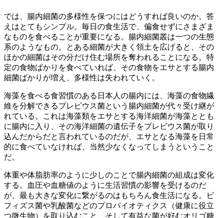
では、腸内細菌の多様性を保つにはどうすれば良いのか。答
えはとてもシンプル。毎日の食生活で、偏食せずにさまざま
なものを食べることが重要になる。腸内細菌叢は一つの生態
系のようなもの。とある細菌が大きく領土を広げると、その
ほかの細菌はその分だけ住む場所を奪われることになる。特
定の食物ばかりを食べていれば、その食物をエサとする腸内
細菌ばかりが増え、多様性は失われていく。
海藻を食べる食習慣のある日本人の腸内には、海藻の食物繊
維を分解できるプレビウス菌という腸内細菌が代々受け継が
れている。これは海藻類をエサとする海洋細菌が海藻ととも
に腸内に入り、その海洋細菌の遺伝子をプレビウス菌が取り
込んだからだと言われているのだが、エサとなる海藻を日常
的に食べていなければ、当然少なくなってしまうということ
だ。
体重や体脂肪率のように少しのことで腸内細菌の組成は変化
する。血圧や血糖値のように生活習慣の影響を受けるのだ
が、最も大きな変化に繋がるのはもちろん食生活になる。ビ
フィズス菌や乳酸菌などのプロバイオティクス（健康に役立
つ微生物）を取り込むこと、そして有益な菌が好むオリゴ糖