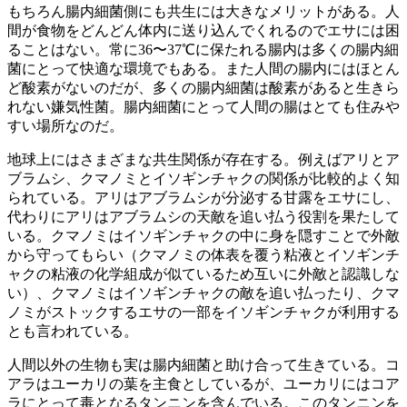
もちろん腸内細菌側にも共生には大きなメリットがある。人
間が食物をどんどん体内に送り込んでくれるのでエサには困
ることはない。常に36〜37℃に保たれる腸内は多くの腸内細
菌にとって快適な環境でもある。また人間の腸内にはほとん
ど酸素がないのだが、多くの腸内細菌は酸素があると生きら
れない嫌気性菌。腸内細菌にとって人間の腸はとても住みや
すい場所なのだ。
地球上にはさまざまな共生関係が存在する。例えばアリとア
ブラムシ、クマノミとイソギンチャクの関係が比較的よく知
られている。アリはアブラムシが分泌する甘露をエサにし、
代わりにアリはアブラムシの天敵を追い払う役割を果たして
いる。クマノミはイソギンチャクの中に身を隠すことで外敵
から守ってもらい（クマノミの体表を覆う粘液とイソギンチ
ャクの粘液の化学組成が似ているため互いに外敵と認識しな
い）、クマノミはイソギンチャクの敵を追い払ったり、クマ
ノミがストックするエサの一部をイソギンチャクが利用する
とも言われている。
人間以外の生物も実は腸内細菌と助け合って生きている。コ
アラはユーカリの葉を主食としているが、ユーカリにはコア
ラにとって毒となるタンニンを含んでいる。このタンニンを