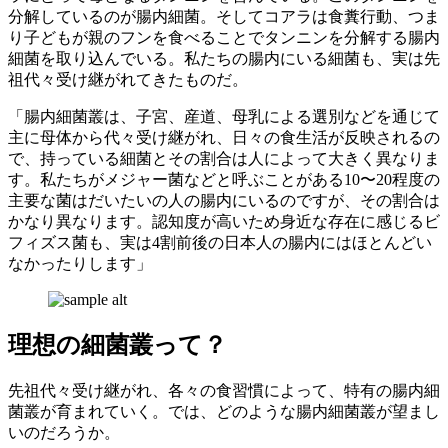
分解しているのが腸内細菌。そしてコアラは食糞行動、つま
り子どもが親のフンを食べることでタンニンを分解する腸内
細菌を取り込んでいる。私たちの腸内にいる細菌も、実は先
祖代々受け継がれてきたものだ。
「腸内細菌叢は、子宮、産道、母乳による選別などを通じて
主に母体から代々受け継がれ、日々の食生活が反映されるの
で、持っている細菌とその割合は人によって大きく異なりま
す。私たちがメジャー菌などと呼ぶことがある10〜20程度の
主要な菌はだいたいの人の腸内にいるのですが、その割合は
かなり異なります。認知度が高いため身近な存在に感じるビ
フィズス菌も、実は4割前後の日本人の腸内にはほとんどい
なかったりします」
理想の細菌叢って？
先祖代々受け継がれ、各々の食習慣によって、特有の腸内細
菌叢が育まれていく。では、どのような腸内細菌叢が望まし
いのだろうか。