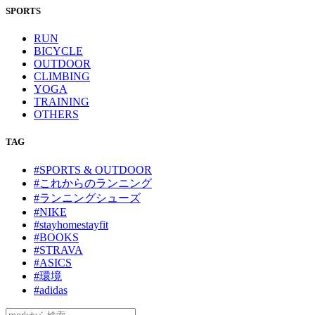
SPORTS
RUN
BICYCLE
OUTDOOR
CLIMBING
YOGA
TRAINING
OTHERS
TAG
#SPORTS & OUTDOOR
#これからのランニング
#ランニングシューズ
#NIKE
#stayhomestayfit
#BOOKS
#STRAVA
#ASICS
#環境
#adidas