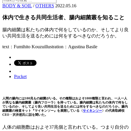
BODY & SOIL
/
OTHERS
2022.05.16
体内で生きる共同生活者、腸内細菌叢を知ること
腸内細菌は私たちの体内で何をしているのか、そしてより良
い共同生活を送るためには何をするべきなのだろうか。
text：Fumihito Kouzu
illustration：Agustina Basile
Pocket
人間の腸内には100兆もの細菌がいる。その種類はおよそ1000種類と言われ、一人一人
が異なる腸内細菌叢（腸内フローラ）を持っている。腸内細菌は私たちの体内で何をし
ているのか、そしてより良い共同生活を送るためには何をするべきなのだろうか。腸内
細菌叢の検査キット『マイキンソー』を展開している〈
サイキンソー
〉の代表取締役
CEO・沢井悠氏に話を聞いた。
人体の細胞数はおよそ37兆個と言われている。つまり自分の